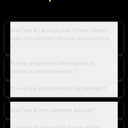
Que faire si j'ai payé pour Stream Xtream
mais mon compte n'est pas encore activé
?
Puis-je annuler mon abonnement et
obtenir un remboursement ?
Y a-t-il une autre méthode de paiement ?
Que faire si mon paiement échoue ?
Combien de temps faut-il pour activer