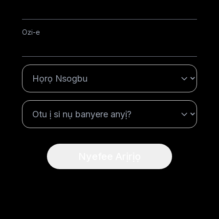
Ozi-e
Nyefee Arịrịọ