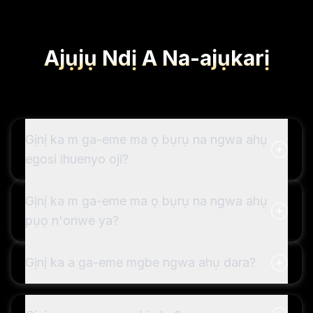
Ajụjụ Ndị A Na-ajụkarị
Gịnị ka m ga-eme ma ọ bụrụ na ngwa ahụ
egosi ihuenyo oji?
Gịnị ka m ga-eme ma ọ bụrụ na ngwa ahụ
pụọ n'onwe ya?
Gịnị ka a ga-eme mgbe ngwa ahụ dara?