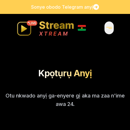
Sonye obodo Telegram anyị
Kpọtụrụ Anyị
Otu nkwado anyị ga-enyere gị aka ma zaa n'ime
awa 24.