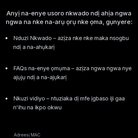
Anyị na-enye usoro nkwado ndị ahịa ngwa
ngwa na nke na-arụ ọrụ nke ọma, gụnyere:
•
Nduzi Nkwado – azịza nke nke maka nsogbu
ndị a na-ahụkarị
•
FAQs na-enye ọmụma – azịza ngwa ngwa nye
ajụjụ ndị a na-ajụkarị
•
Nkuzi vidiyo – ntuziaka dị mfe ịgbaso iji gaa
n'ihu na ikpo okwu
Adreesị MAC