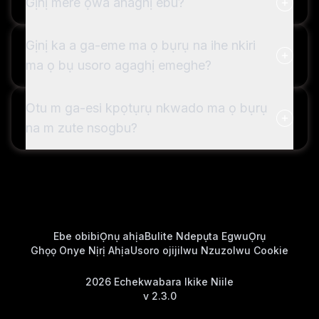
Gịnị mere ọwa anaghị ebu?
Gịnị ka a ga-eme ma ọ bụrụ na ihe nkiri
ma ọ bụ usoro agaghị emeghe?
Otu m ga-esi kpọtụrụ nkwado ma ọ bụrụ
na m zute nsogbu?
Ebe obibi
Ọnụ ahịa
Bulite Ndepụta Egwu
Ọrụ
Ghọọ Onye Nịrị Ahịa
Usoro ojiji
Iwu Nzuzo
Iwu Cookie
2026
Echekwabara Ikike Niile
v
2.3.0