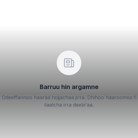
Barruu hin argamne
Odeeffannoo haaraa hojjachaa jirra. Dhihoo haaroomsa fi
ilaalcha irra deebi'aa.