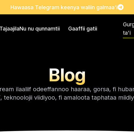
Hawaasa Telegram keenya waliin galmaa'i
Gur
Tajaajila
Nu nu qunnamtii
Gaaffii gatii
ta'i
Blog
ream ilaaliif odeeffannoo haaraa, gorsa, fi huban
 teknoolojii viidiyoo, fi amaloota taphataa miidi