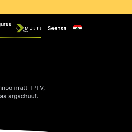
guraa
Seensa
noo irratti IPTV,
yaa argachuuf.