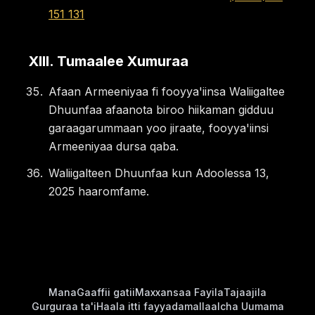
151 131
XIII
.
Tumaalee Xumuraa
Afaan Armeeniyaa fi fooyya'iinsa Waliigaltee
Dhuunfaa afaanota biroo hiikaman gidduu
garaagarummaan yoo jiraate, fooyya'iinsi
Armeeniyaa dursa qaba.
Waliigalteen Dhuunfaa kun Adoolessa 13,
2025 haaromfame.
Mana
Gaaffii gatii
Maxxansaa Fayila
Tajaajila
Gurguraa ta'i
Haala itti fayyadama
Ilaalcha Uumama