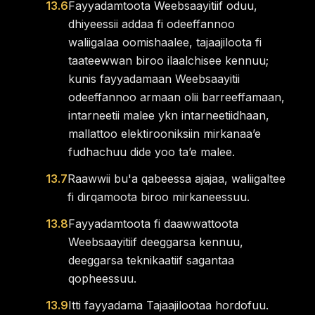
13.6
Fayyadamtoota Weebsaayitiif oduu,
dhiyeessii addaa fi odeeffannoo
waliigalaa oomishaalee, tajaajiloota fi
taateewwan biroo ilaalchisee kennuu;
kunis fayyadamaan Weebsaayitii
odeeffannoo armaan olii barreeffamaan,
intarneetii malee ykn intarneetiidhaan,
mallattoo elektirooniksiin mirkanaaʼe
fudhachuu dide yoo taʼe malee.
13.7
Raawwii bu'a qabeessa ajajaa, waliigaltee
fi dirqamoota biroo mirkaneessuu.
13.8
Fayyadamtoota fi daawwattoota
Weebsaayitiif deeggarsa kennuu,
deeggarsa teknikaatiif sagantaa
qopheessuu.
13.9
Itti fayyadama Tajaajilootaa hordofuu.