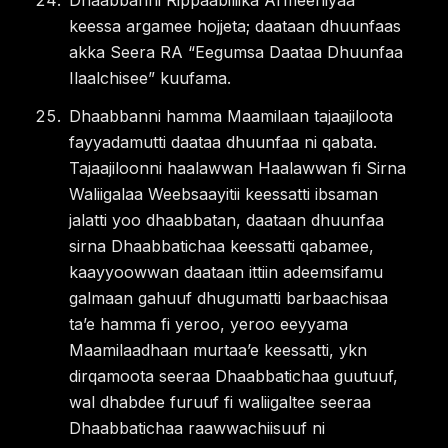
Dhaabbanni Rippaabiliika Armeeniyaa
keessa argamee hojjeta; daataan dhuunfaas
akka Seera RA “Eegumsa Daataa Dhuunfaa
Ilaalchisee” kuufama.
Dhaabbanni hamma Maamilaan tajaajiloota
fayyadamutti daataa dhuunfaa ni qabata.
Tajaajiloonni haalawwan Haalawwan fi Sirna
Waliigalaa Weebsaayitii keessatti ibsaman
jalatti yoo dhaabbatan, daataan dhuunfaa
sirna Dhaabbatichaa keessatti qabamee,
kaayyoowwan daataan ittiin adeemsifamu
galmaan gahuuf dhugumatti barbaachisaa
taʼe hamma fi yeroo, yeroo eeyyama
Maamilaadhaan murtaaʼe keessatti, ykn
dirqamoota seeraa Dhaabbatichaa guutuuf,
wal dhabdee furuuf fi waliigaltee seeraa
Dhaabbatichaa raawwachiisuuf ni