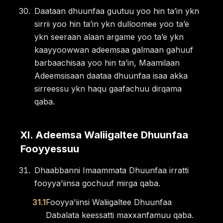
Daataan dhuunfaa guutuu yoo hin taʼin ykn
sirrii yoo hin taʼin ykn dulloomee yoo taʼe
ykn seeraan alaan argame yoo taʼe ykn
kaayyoowwan adeemsaa galmaan gahuuf
barbaachisaa yoo hin taʼin, Maamilaan
Adeemsisaan daataa dhuunfaa isaa akka
sirreessu ykn haqu gaafachuu dirqama
qaba.
XI
.
Adeemsa Waliigaltee Dhuunfaa
Fooyyessuu
Dhaabbanni Imaammata Dhuunfaa irratti
fooyya'iinsa gochuuf mirga qaba.
31.1
Fooyya'iinsi Waliigaltee Dhuunfaa
Dabalata keessatti maxxanfamuu qaba.