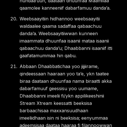
hundaaʼuun, daataan dhuunfaa Maamilaa
qaamolee kanneeniif dabarfamuu dandaʼa.
Weebsaayitiin hidhannoo weebsaayitii
waldaalee qaama sadaffaa qabaachuu
dandaʼa. Weebsaayitiiwwan kunneen
imaammata dhuunfaa isaanii mataa isaanii
qabaachuu dandaʼu; Dhaabbanni isaaniif itti
gaafatamummaa hin qabu.
Abbaan Dhaabbatichaa yoo jijjiirame,
qindeessaan haaraan yoo taʼe, ykn taatee
biraa daataan dhuunfaa nama biraatti akka
dabarfamuuf geessisu yoo uumame,
Dhaabbanni imeelii fi/ykn appilikeeshinii
Stream Xtream keessatti beeksisa
barbaachisaa maxxansuudhaan
imeeliidhaan isin ni beeksisa; eenyummaa
adeemsisaa daataa haaraa fi filannoowwan