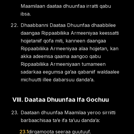
Maamilaan daataa dhuunfaa irratti qabu
ibsa.
Dhaabbanni Daataa Dhuunfaa dhaabbilee
daangaa Rippaabiliika Armeeniyaa keessatti
hojjetaniif qofa miti, kanneen daangaa
Rippaabiliika Armeeniyaa alaa hojjetan, kan
akka adeemsa qaama aangoo qabu
Rippaabiliika Armeeniyaan tumameen
sadarkaa eegumsa gaʼaa qabaniif waldaalee
michuutti illee dabarsuu dandaʼa.
VIII
.
Daataa Dhuunfaa Ifa Gochuu
Daataan dhuunfaa Maamilaa yeroo sirriitti
barbaachisaa taʼe ifa taʼuu dandaʼa:
23.1
dirqamoota seeraa guutuuf.