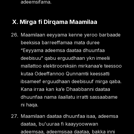
adeemsifama.
X
.
Mirga fi Dirqama Maamilaa
Maamilaan eeyyama kenne yeroo barbaade
beeksisa barreeffamaa mata duree
“Eeyyama adeemsa daataa dhuunfaa
deebisuu” qabu erguudhaan ykn imeelii
mallattoo elektirooniksiin mirkanaaʼe teessoo
kutaa Odeeffannoo Qunnamtii keessatti
ibsameef erguudhaan deebisuuf mirga qaba.
Kana irraa kan kaʼe Dhaabbanni daataa
dhuunfaa nama ilaallatu irratti sassaabame
ni haqa.
Maamilaan daataa dhuunfaa isaa, adeemsa
daataa, bu'uuraa fi kaayyoowwan
adeemsaa, adeemsisaa daataa, bakka inni