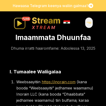
Hawaasa Telegram keenya waliin galmaa'i
Imaammata Dhuunfaa
Dhuma irratti haaromfame: Adoolessa 13, 2025
I
.
Tumaalee Waliigalaa
Weebsaayitiin
https://inorain.com
(kana
booda “Weebsaayitii” jedhamee waamamu)
Inorain LLC (kana booda “Dhaabbata”
jedhamee waamamu) tiin bulfama; karaa