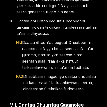
ykn karaa biraa mirga fi faayidaa isaanii
seera qabeessa tuqan hin kennu.
Daataa dhuunfaa eeguuf Dhaabbanni
tarkaanfiiwwan teknikaa fi qindeessaa gahaa
taʼan ni dhiyeessa.
16.1
Daataa dhuunfaa eeguuf Dhaabbanni
daataan itti fayyadama, seensa, ifa taʼuu,
jijjiirama, badiisa ykn seensa biraa
seeraan alaa irraa akka hafuuf
tarkaanfiiwwan sirrii ta'an ni fudhata.
16.2
Dhaabbanni nageenya daataa dhuunfaa
mirkaneessuuf tarkaanfiiwwan seeraa,
qindeessaa fi teknikaa fudhateera.
VII
.
Daataa Dhuunfaa Qaamolee