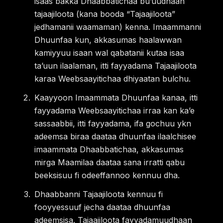
isaas bakka Dhaabbatichaa buʼuudhaan
tajaajiloota (kana booda “Tajaajiloota”
jedhamanii waamaman) kenna. Imaammanni
Dhuunfaa kun, akkasumas haalawwan
kamiyyuu isaan wal qabatanii kutaa isaa
taʼuun ilaalaman, itti fayyadama Tajaajiloota
karaa Weebsaayitichaa dhiyaatan bulchu.
Kaayyoon Imaammata Dhuunfaa kanaa, itti
fayyadama Weebsaayitichaa irraa kan kaʼe
sassaabbii, itti fayyadama, ifa gochuu ykn
adeemsa biraa daataa dhuunfaa ilaalchisee
imaammata Dhaabbatichaa, akkasumas
mirga Maamilaa daataa sana irratti qabu
beeksisuu fi odeeffannoo kennuu dha.
Dhaabbanni Tajaajiloota kennuu fi
fooyyessuuf jecha daataa dhuunfaa
adeemsisa. Tajaajiloota fayyadamuudhaan