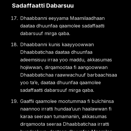
Sadaffaatti Dabarsuu
Dhaabbanni eeyyama Maamilaadhaan
daataa dhuunfaa qaamolee sadaffaatti
dabarsuuf mirga qaba.
Dhaabbanni kunis kaayyoowwan
Dhaabbatichaa daataa dhuunfaa
adeemsisuu irraa yoo maddu, akkasumas
hojiiwwan, dirqamootaa fi aangoowwan
Dhaabbatichaa raawwachuuf barbaachisaa
yoo taʼe, daataa dhuunfaa qaamolee
sadaffaatti dabarsuuf mirga qaba.
Gaaffii qaamolee mootummaa fi bulchiinsa
naannoo irratti hundaaʼuun haalawwan fi
karaa seeraan tumamaniin, akkasumas
dirqamoota seeraa Dhaabbatichaa irratti