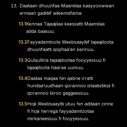
Daataan dhuunfaa Maamilaa kaayyoowwan
armaan gadiitiif adeemsifama:
13.1
Kennaa Tajaajilaa keessatti Maamilaa
adda baasuu.
13.2
Fayyadamtoota Weebsaayitiif tajaajiloota
dhuunfaatti qophaaʼan kennuu.
13.3
Qulqullina tajaajilootaa fooyyessuu fi
tajaajiloota haaraa uumuu.
13.4
Daataa maqaa hin qabne irratti
hundaaʼuudhaan qorannoo istaatistiksii fi
qorannoo biroo gaggeessuu.
13.5
Hojii Weebsaayitii utuu hin addaan cinne
fi hojii herrega fayyadamtootaa
mirkaneessuu fi fooyyessuu.