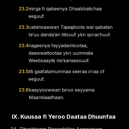
23.2
mirga fi qabeenya Dhaabbatichaa
eeguuf.
23.3
cabiinsawwan Tajaajiloota wal qabatan
taʼuu dandaʼan ittisuuf ykn qorachuuf.
23.4
nageenya fayyadamtootaa,
daawwattootaa ykn uummata
Weebsaayitii mirkaneessuuf.
23.5
itti gaafatamummaa seeraa irraa of
eeguuf.
23.6
kaayyoowwan biroo eeyyama
Maamilaadhaan.
IX
.
Kuusaa fi Yeroo Daataa Dhuunfaa