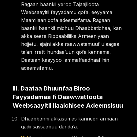
Ragaan baankii yeroo Tajaajiloota
Weebsaayitii fayyadamu qofa, eeyyama
Maamilaan qofa adeemsifama. Ragaan
baankii baankii michuu Dhaabbatichaa, kan
akka seera Rippaabiliika Armeeniyaan
hojjetu, ajajni akka raawwatamuuf ulaagaa
taʼan irratti hundaaʼuun qofa kennama.
Daataan kaayyoo lammaffaadhaaf hin
adeemsifamu.
III
.
Daataa Dhuunfaa Biroo
Fayyadamaa fi Daawwattoota
Weebsaayitii Ilaalchisee Adeemsisuu
Dhaabbanni akkasumas kanneen armaan
gadii sassaabuu dandaʼa: