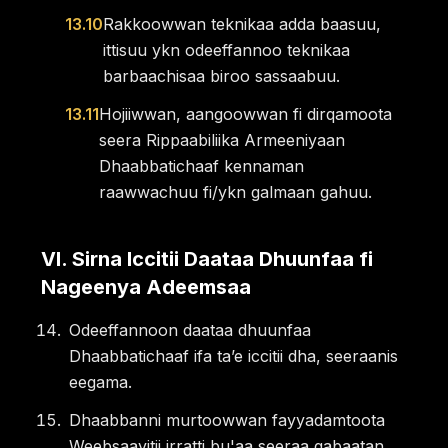
13.10
Rakkoowwan teknikaa adda baasuu,
ittisuu ykn odeeffannoo teknikaa
barbaachisaa biroo sassaabuu.
13.11
Hojiiwwan, aangoowwan fi dirqamoota
seera Rippaabiliika Armeeniyaan
Dhaabbatichaaf kennaman
raawwachuu fi/ykn galmaan gahuu.
VI
.
Sirna Iccitii Daataa Dhuunfaa fi
Nageenya Adeemsaa
Odeeffannoon daataa dhuunfaa
Dhaabbatichaaf ifa taʼe iccitii dha, seeraanis
eegama.
Dhaabbanni murtoowwan fayyadamtoota
Weebsaayitii irratti bu'aa seeraa qabaatan