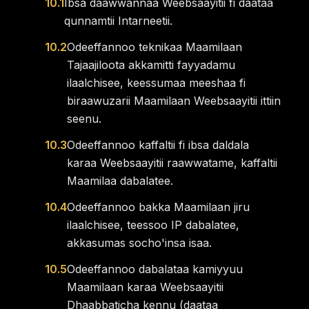
10.1
Ibsa daawwannaa Weebsaayitii fi daataa
qunnamtii Intarneetii.
10.2
Odeeffannoo teknikaa Maamilaan
Tajaajiloota akkamitti fayyadamu
ilaalchisee, keessumaa meeshaa fi
biraawuzarii Maamilaan Weebsaayitii ittiin
seenu.
10.3
Odeeffannoo kaffaltii fi ibsa daldala
karaa Weebsaayitii raawwatame, kaffaltii
Maamilaa dabalatee.
10.4
Odeeffannoo bakka Maamilaan jiru
ilaalchisee, teessoo IP dabalatee,
akkasumas socho'insa isaa.
10.5
Odeeffannoo dabalataa kamiyyuu
Maamilaan karaa Weebsaayitii
Dhaabbaticha kennu (daataa