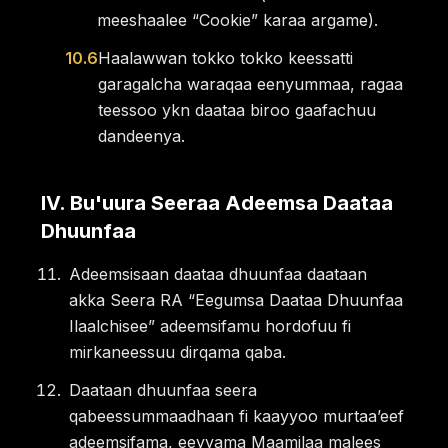
meeshaalee “Cookie” karaa argame).
10.6
Haalawwan tokko tokko keessatti
garagalcha waraqaa eenyummaa, ragaa
teessoo ykn daataa biroo gaafachuu
dandeenya.
IV
.
Bu'uura Seeraa Adeemsa Daataa
Dhuunfaa
Adeemsisaan daataa dhuunfaa daataan
akka Seera RA “Eegumsa Daataa Dhuunfaa
Ilaalchisee” adeemsifamu hordofuu fi
mirkaneessuu dirqama qaba.
Daataan dhuunfaa seera
qabeessummaadhaan fi kaayyoo murtaaʼeef
adeemsifama, eeyyama Maamilaa malees