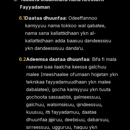
Fayyadaman
6.1
Daataa dhuunfaa:
Odeeffannoo
kamiyyuu nama tokkoo wal qabatee,
nama sana kallattiidhaan ykn al-
kallattiidhaan adda baasuu dandeessisu
ykn dandeessisuu dandaʼu.
6.2
Adeemsa daataa dhuunfaa:
Bifa fi mala
raawwii isaa ilaalcha keessa galchuu
malee (meeshaalee ofumaan hojjetan ykn
teknikaa fayyadamuudhaan ykn malee
dabalatee), gocha kamiyyuu ykn tuuta
gochoota sassaabbii, galmeessuu,
galchuu, walsimsiisuu, qindeessuu,
kuusuu, itti fayyadamuu, daataa
dhuunfaa jijjiiruu, deebisuu, dabarsuu,
sirreessuu, ugguruu, haquu ykn