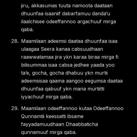
jiru, akkasumas tuuta namoota daataan
dhuunfaa isaaniif dabarfamuu dandaʼu
ilaalchisee odeeffannoo argachuuf mirga
qaba.
Maamilaan adeemsi daataa dhuunfaa isaa
ulaagaa Seera kanaa cabsuudhaan
raawwatamaa jira ykn karaa biraa mirga fi
bilisummaa isaa cabsa jedhee yaada yoo
taʼe, gocha, gocha dhabuu ykn murtii
adeemsisaa qaama aangoo eegumsa daataa
dhuunfaa qabuuf ykn mana murtiitti
iyyachuuf mirga qaba.
Maamilaan odeeffannoo kutaa Odeeffannoo
Qunnamtii keessatti ibsame
fayyadamuudhaan Dhaabbaticha
qunnamuuf mirga qaba.