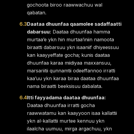
gochoota biroo raawwachuu wal
qabatan.
6.3
Daataa dhuunfaa qaamolee sadaffaatti
dabarsuu:
Daataa dhuunfaa hamma
murtaaʼe ykn hin murtaaʼiniin namoota
biraatti dabarsuu ykn isaaniif dhiyeessuu
kan kaayyeffate gocha; kunis daataa
dhuunfaa karaa miidiyaa maxxansuu,
marsariitii qunnamtii odeeffannoo irratti
kaaʼuu ykn karaa biraa daataa dhuunfaa
nama biraatti beeksisuu dabalata.
6.4
Itti fayyadama daataa dhuunfaa:
Daataa dhuunfaa irratti gocha
raawwatamu kan kaayyoon isaa kallattii
ykn al-kallattii murtee kennuu ykn
ilaalcha uumuu, mirga argachuu, ykn