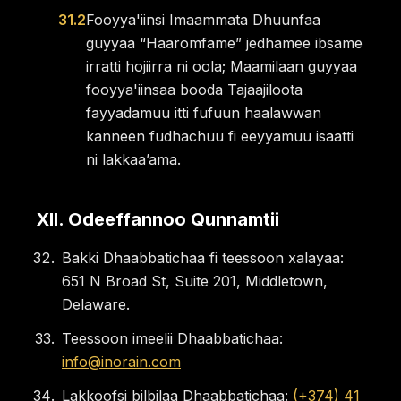
31.2
Fooyya'iinsi Imaammata Dhuunfaa
guyyaa “Haaromfame” jedhamee ibsame
irratti hojiirra ni oola; Maamilaan guyyaa
fooyya'iinsaa booda Tajaajiloota
fayyadamuu itti fufuun haalawwan
kanneen fudhachuu fi eeyyamuu isaatti
ni lakkaaʼama.
XII
.
Odeeffannoo Qunnamtii
Bakki Dhaabbatichaa fi teessoon xalayaa:
651 N Broad St, Suite 201, Middletown,
Delaware.
Teessoon imeelii Dhaabbatichaa:
info@inorain.com
Lakkoofsi bilbilaa Dhaabbatichaa:
(+374) 41