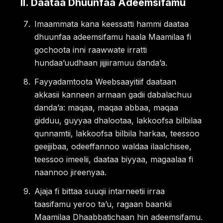
II
.
Daataa Dhuunfaa Adeemsifamu
Imaammata kana keessatti hammi daataa
dhuunfaa adeemsifamu haala Maamilaa fi
gochoota inni raawwate irratti
hundaaʼuudhaan jijjiiramuu dandaʼa.
Fayyadamtoota Weebsaayitiif daataan
akkasii kanneen armaan gadii dabalachuu
dandaʼa: maqaa, maqaa abbaa, maqaa
gidduu, guyyaa dhalootaa, lakkoofsa bilbilaa
qunnamtii, lakkoofsa bilbila harkaa, teessoo
geejjibaa, odeeffannoo waldaa ilaalchisee,
teessoo imeelii, daataa biyyaa, magaalaa fi
naannoo jireenyaa.
Ajaja fi bittaa suuqii intarneetii irraa
taasifamu yeroo taʼu, ragaan baankii
Maamilaa Dhaabbatichaan hin adeemsifamu.