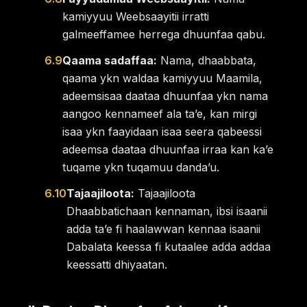
kamiyyuu Weebsaayitii irratti
galmeeffamee herrega dhuunfaa qabu.
6.9
Qaama sadaffaa:
Nama, dhaabbata,
qaama ykn waldaa kamiyyuu Maamila,
adeemsisaa daataa dhuunfaa ykn nama
aangoo kennameef ala taʼe, kan mirgi
isaa ykn faayidaan isaa seera qabeessi
adeemsa daataa dhuunfaa irraa kan kaʼe
tuqame ykn tuqamuu dandaʼu.
6.10
Tajaajiloota:
Tajaajiloota
Dhaabbatichaan kennaman, ibsi isaanii
adda taʼe fi haalawwan kennaa isaanii
Dabalata keessa fi kutaalee adda addaa
keessatti dhiyaatan.