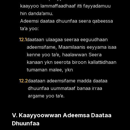
kaayyoo lammaffaadhaaf itti fayyadamuu
hin dandaʼamu.
Adeemsi daataa dhuunfaa seera qabeessa
taʼa yoo:
12.1
daataan ulaagaa seeraa eeguudhaan
adeemsifame, Maamilaanis eeyyama isaa
kenne yoo taʼe, haalawwan Seera
kanaan ykn seerota biroon kallattiidhaan
tumaman malee, ykn
12.2
daataan adeemsifame madda daataa
dhuunfaa uummataaf banaa irraa
argame yoo taʼe.
V
.
Kaayyoowwan Adeemsa Daataa
Dhuunfaa