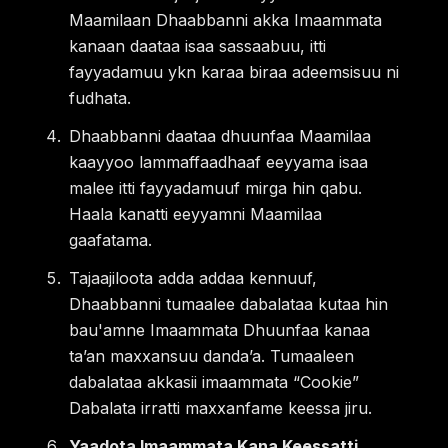
Maamilaan Dhaabbanni akka Imaammata
kanaan daataa isaa sassaabuu, itti
fayyadamuu ykn karaa biraa adeemsisuu ni
fudhata.
Dhaabbanni daataa dhuunfaa Maamilaa
kaayyoo lammaffaadhaaf eeyyama isaa
malee itti fayyadamuuf mirga hin qabu.
Haala kanatti eeyyamni Maamilaa
gaafatama.
Tajaajiloota adda addaa kennuuf,
Dhaabbanni tumaalee dabalataa kutaa hin
bau'amne Imaammata Dhuunfaa kanaa
taʼan maxxansuu dandaʼa. Tumaaleen
dabalataa akkasii imaammata “Cookie”
Dabalata irratti maxxanfame keessa jiru.
Yaadota Imaammata Kana Keessatti