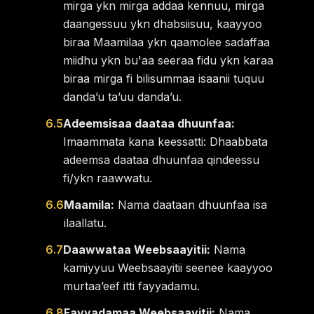
mirga ykn mirga addaa kennuu, mirga
daangessuu ykn dhabsiisuu, kaayyoo
biraa Maamilaa ykn qaamolee sadaffaa
miidhu ykn bu'aa seeraa fidu ykn karaa
biraa mirga fi bilisummaa isaanii tuquu
dandaʼu taʼuu dandaʼu.
6.5
Adeemsisaa daataa dhuunfaa:
Imaammata kana keessatti: Dhaabbata
adeemsa daataa dhuunfaa qindeessu
fi/ykn raawwatu.
6.6
Maamila:
Nama daataan dhuunfaa isa
ilaallatu.
6.7
Daawwataa Weebsaayitii:
Nama
kamiyyuu Weebsaayitii seenee kaayyoo
murtaaʼeef itti fayyadamu.
6.8
Fayyadamaa Weebsaayitii:
Nama