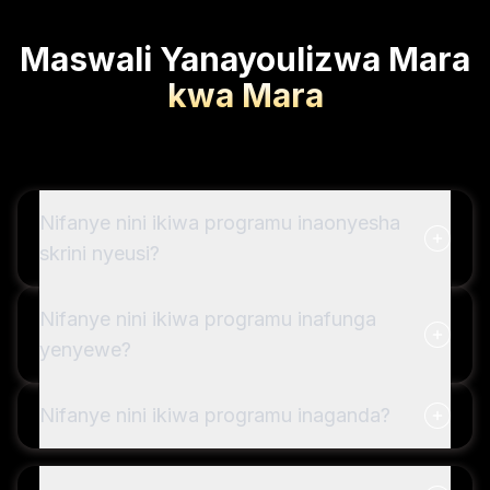
Maswali Yanayoulizwa Mara
kwa Mara
Nifanye nini ikiwa programu inaonyesha
skrini nyeusi?
Nifanye nini ikiwa programu inafunga
yenyewe?
Nifanye nini ikiwa programu inaganda?