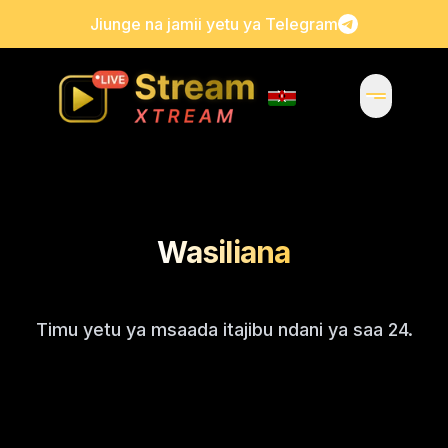
Jiunge na jamii yetu ya Telegram
Wasiliana
Timu yetu ya msaada itajibu ndani ya saa 24.