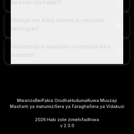
Kwa nini njia haijaki?
Nifanye nini ikiwa sinema au mfululizo
haifunguki?
Ninawezaje kuwasiliana na msaada kwa
matatizo?
Mwanzo
Bei
Pakia Orodha
Huduma
Kuwa Muuzaji
Masharti ya matumizi
Sera ya Faragha
Sera ya Vidakuzi
2026
Haki zote zimehifadhiwa
v
2.3.0