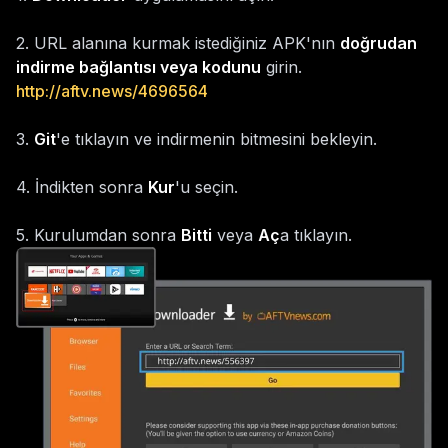
2
.
URL alanına kurmak istediğiniz APK'nın
doğrudan
indirme bağlantısı veya kodunu
girin.
http://aftv.news/4696564
3
.
Git
'e tıklayın ve indirmenin bitmesini bekleyin.
4
.
İndikten sonra
Kur
'u seçin.
5
.
Kurulumdan sonra
Bitti
veya
Aç
a tıklayın.