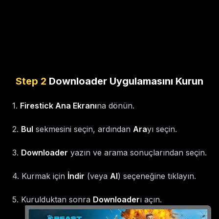
Step
2
Downloader Uygulamasını Kurun
1
.
Firestick Ana Ekranı
na dönün.
2
.
Bul
sekmesini seçin, ardından
Ara
yı seçin.
3
.
Downloader
yazın ve arama sonuçlarından seçin.
4
.
Kurmak için
İndir
(veya
Al
) seçeneğine tıklayın.
5
.
Kurulduktan sonra
Downloader
ı açın.