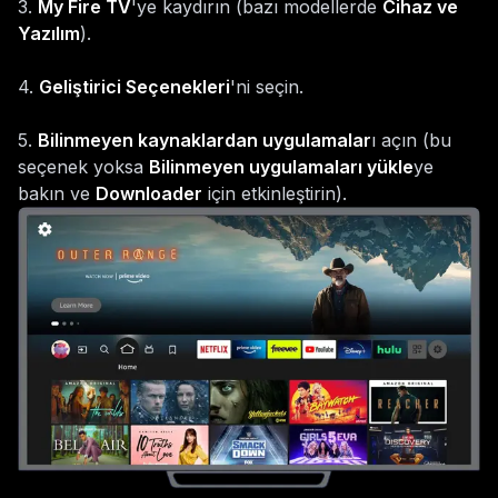
3
.
My Fire TV
'ye kaydırın (bazı modellerde
Cihaz ve
Yazılım
).
4
.
Geliştirici Seçenekleri
'ni seçin.
5
.
Bilinmeyen kaynaklardan uygulamalar
ı açın (bu
seçenek yoksa
Bilinmeyen uygulamaları yükle
ye
bakın ve
Downloader
için etkinleştirin).