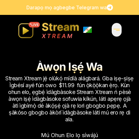
Darapọ mọ agbegbe Telegram wa
Àwọn Iṣẹ́ Wa
Stream Xtream jẹ́ olùkọ́ mídíà alágbará. Gba iṣẹ-ṣiṣẹ
Ìgbésí ayé fún owo
$11.99
fún ọ̀kọ̀ọ̀kan ẹ̀rọ. Kùn
ohun elo, ẹgbẹ́ ìdàgbàsoke Stream Xtream ń pèsè
àwọn iṣẹ́ ìdàgbàsoke sofuwia kíkún, láti apẹrẹ ọjà
àti ìgbìmọ̀ dé àkọ́ṣẹ́ ọjà rẹ lori gbogbo pẹpẹ. A
ṣàkóso gbogbo àkòrí ìdàgbàsoke láti mú ero rẹ di
ala.
Mú Ohun Elo lọ síwájú