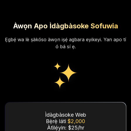
Àwọn Apo Ìdàgbàsoke Sofuwia
Ẹgbẹ́ wa lè ṣàkóso àwọn iṣẹ́ agbara eyikeyi. Yan apo tí
ó bá sí ẹ.
Ìdàgbàsoke Web
Bẹ̀rẹ̀ láti
$2,000
Àtìlẹ́yin: $25/hr