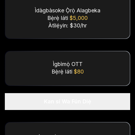
Ìdàgbàsoke Ọ̀rọ̀ Alagbeka
Bẹ̀rẹ̀ láti
$5,000
Àtìlẹ́yin: $30/hr
Ìgbìmọ̀ OTT
Bẹ̀rẹ̀ láti
$80
Kan sí Wa Fún Diẹ̀