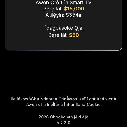
Àwọn Ọ̀rọ̀ fún Smart TV
Bẹ̀rẹ̀ láti
$15,000
Àtìlẹ́yin: $35/hr
Ìdàgbàsoke Ọjà
Bẹ̀rẹ̀ láti
$50
Ile
Ilé-owó
Gba Ndepụta Orin
Àwọn iṣẹ́
Dí onítùnrìn-ọnà
Awọn ofin lilo
Ìlànà Ìfihàn
Ìlànà Cookie
2026
Gbogbo ẹtọ́ jẹ́ ti àjà
v
2.3.0