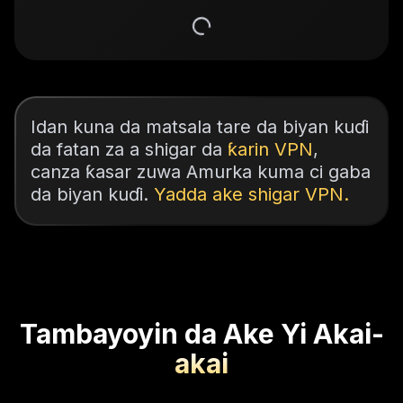
Idan kuna da matsala tare da biyan kuɗi
da fatan za a shigar da
ƙarin VPN
,
canza ƙasar zuwa Amurka kuma ci gaba
da biyan kuɗi.
Yadda ake shigar VPN.
Tambayoyin da Ake Yi Akai-
akai