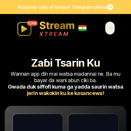
Kasance cikin al'ummar Telegram ɗinmu
Zaɓi Tsarin Ku
Wannan app ɗin mai watsa madannai ne. Ba mu
bayar da wani abun ciki ba.
Gwada duk siffofi kuma ga yadda saurin watsa
jerin wakokin ku ke kasancewa!