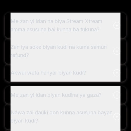
Me zan yi idan na biya Stream Xtream
amma asusuna bai kunna ba tukuna?
Zan iya soke biyan kuɗi na kuma samun
refund?
Akwai wata hanyar biyan kuɗi?
Me zan yi idan biyan kuɗina ya gaza?
Nawa zai ɗauki don kunna asusuna bayan
biyan kuɗi?